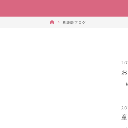
看護師ブログ
20
20
童