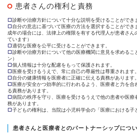
患者さんの権利と責務
診断や治療方針について十分な説明を受けることができ
自分の意志に基づいて医療の方法を選択することができ
成年の場合には、法律上の権限を有する代理人が患者さん
ています）
適切な医療を公平に受けることができます。
診断や治療方針について他の医療機関に意見を求めるこ
ン）
個人情報は十分な配慮をもって保護されます。
医療を受けるうえで、常に自己の尊厳性は尊重されます
自分の健康情報を医療者に正確に伝える責務があります
医療が安全かつ効率的に行われるよう、医療者と力を合
る責務があります。
病院の秩序を守り、医療を受けるうえで他の患者や医療
務があります。
子どもの権利は、当院は小児科学会の「医療における子
患者さんと医療者とのパートナーシップにつ