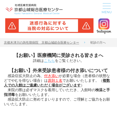
京都木津川の急性期病院 京都山城総合医療センター
初診の方へ
【お願い】医療機関に受診される皆さまへ
詳細は
こちら
をご覧ください。
【お願い】外来受診患者様の付き添いについて
感染症拡大防止の為、
付き添い
が必要な場合（患者様の状態な
どでやむを得ない場合）は
原則１名
でお願いいたします。（
複数
人での入館はご遠慮いただく場合がございます
）
来院の際は必ずマスクを着用していただき、入館時の
検温と手
指消毒
をお願いいたします。
感染拡大防止に努めてまいりますので、ご理解とご協力をお願
いいたします。