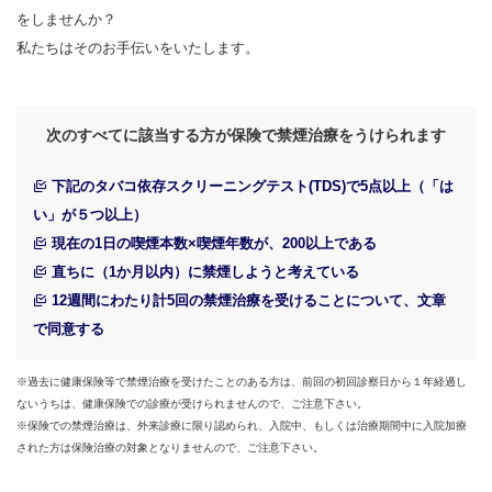
をしませんか？
私たちはそのお手伝いをいたします。
次のすべてに該当する方が保険で禁煙治療をうけられます
下記のタバコ依存スクリーニングテスト(TDS)で5点以上（「は
い」が５つ以上）
現在の1日の喫煙本数×喫煙年数が、200以上である
直ちに（1か月以内）に禁煙しようと考えている
12週間にわたり計5回の禁煙治療を受けることについて、文章
で同意する
※過去に健康保険等で禁煙治療を受けたことのある方は、前回の初回診察日から１年経過し
ないうちは、健康保険での診療が受けられませんので、ご注意下さい。
※保険での禁煙治療は、外来診療に限り認められ、入院中、もしくは治療期間中に入院加療
された方は保険治療の対象となりませんので、ご注意下さい。